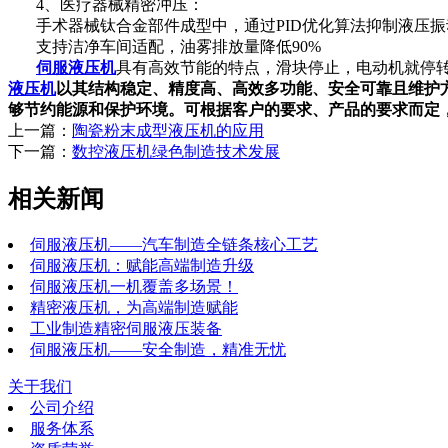
‌ 4、医疗器械精密冲压‌：
手术器械钛合金部件成型中，通过PID优化算法抑制液压振动，
支持洁净车间适配，油雾排放量降低90%
伺服液压机
具有高效节能的特点，滑块停止，电动机就停转，
液压机
以其结构稳定、精度高、高效多功能、安全可靠且维护
够节约能源和保护环境。可根据客户的要求、产品的要求而定，请致电
上一篇：
陶瓷粉末成型液压机的应用
下一篇：
数控液压机绿色制造技术发展
相关新闻
伺服液压机——汽车制造全链条核心工艺
伺服液压机：赋能高端制造升级
伺服液压机一机覆盖多场景！
精密液压机，为高端制造赋能
工业制造精密伺服液压装备
伺服液压机——安全制造，精准无忧
关于我们
公司介绍
服务体系