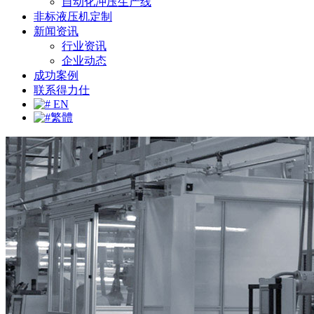
自动化冲压生产线
非标液压机定制
新闻资讯
行业资讯
企业动态
成功案例
联系得力仕
EN
繁體