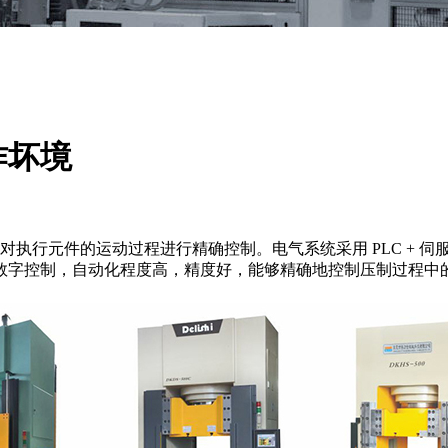
作坏境
行元件的运动过程进行精确控制。电气系统采用 PLC + 伺服
数字控制，自动化程度高，精度好，能够精确地控制压制过程中