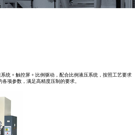
系统 + 触控屏 + 比例驱动，配合比例液压系统，按照工艺要求
的各项参数，满足高精度压制的要求。